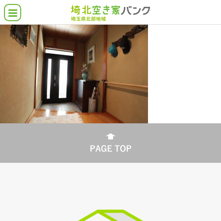
空き家バンクとは
埼北の空き家物件
借りたい・買いたい
貸したい・売りたい
こんな物件さがしてます
各市町の支援施策
よくある質問
協力業者について