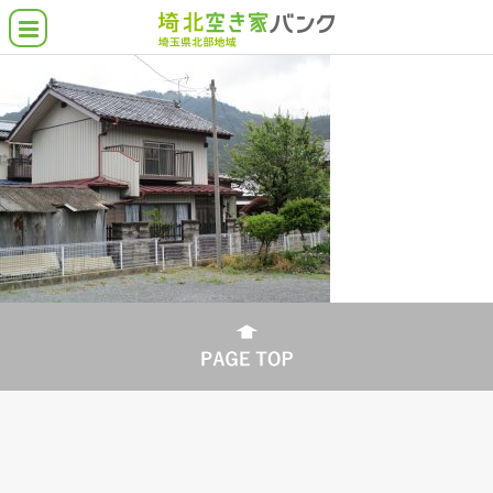
空き家バンクとは
埼北の空き家物件
借りたい・買いたい
貸したい・売りたい
こんな物件さがしてます
各市町の支援施策
よくある質問
協力業者について