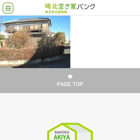
空き家バンクとは
埼北の空き家物件
借りたい・買いたい
貸したい・売りたい
こんな物件さがしてます
各市町の支援施策
よくある質問
協力業者について