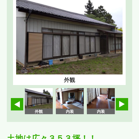
外観
内装
外観
内装
内装
内装
土地は広々３５３坪！！