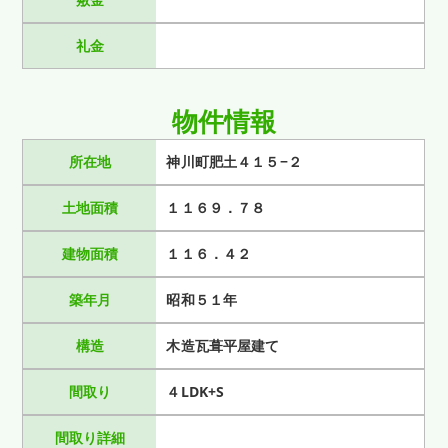
礼金
物件情報
所在地
神川町肥土４１５−２
土地面積
１１６９．７８
建物面積
１１６．４２
築年月
昭和５１年
構造
木造瓦葺平屋建て
間取り
４LDK+S
間取り詳細