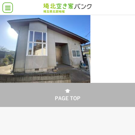
空き家バンクとは
埼北の空き家物件
借りたい・買いたい
貸したい・売りたい
こんな物件さがしてます
各市町の支援施策
よくある質問
協力業者について